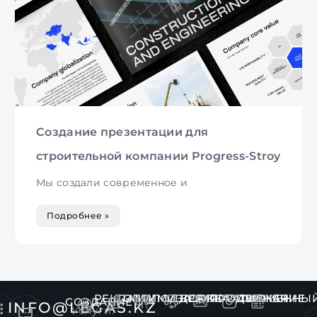
Создание презентации для
строительной компании Progress-Stroy
Мы создали современное и
Подробнее »
РЕКЛАМА
ОПТИМИЗАЦИЯ
ПОДДЕРЖКА
КОРПОРАТИВНАЯ
ПРОДВИЖЕНИЕ
ФИРМЕННЫ
СОЗДАНИЕ
INFO@LEGAS.KZ
Услуги: