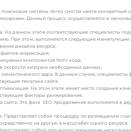
ы поисковые системы легко смогли найти конкретный с
мизирован
. Данный процесс осуществляется в несколь
а. На данном этапе соответствующие специалисты подг
ию. При этом, выполняются следующие манипуляции:
вание дизайна ресурса;
 файлов индексации;
ненужных компонентов html-кода;
 скорости загрузки необходимых данных;
 семантического ядра. В данном случае, специалист
ствующие тематике сайта.
оптимизация. На этом этапе имеет место создание кач
ествующие факторы ранжирования.
а сайта. Эта фаза SEO продвижения выполняется в дву
я. Представляет собой процедуру по размещению ссыл
посредственно на другую в масштабах одного ресурса;
Представляет собой процедуру связывания нескольких