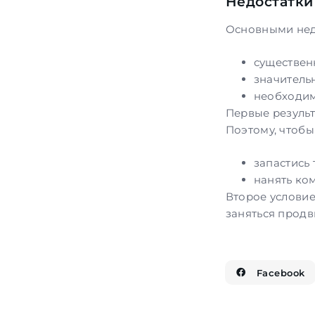
Недостатки
Основными нед
существен
значитель
необходим
Первые результ
Поэтому, чтобы
запастись
нанять ко
Второе условие
заняться продв
Facebook