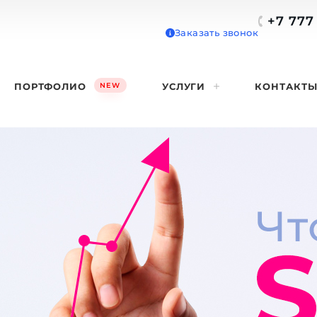
+7 777 
Заказать звонок
Телефон • Wh
ПОРТФОЛИО
УСЛУГИ
КОНТАКТ
NEW
+7 777 739
E-mail
info@lega
Поддержка
support@l
Отправ