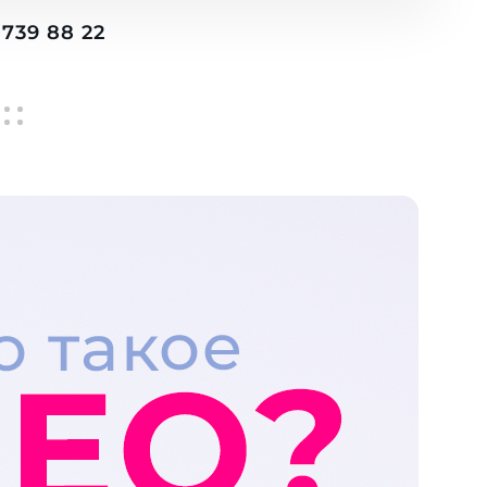
739 88 22
atsApp
Ы
 88 22
s.kz
egas.kz
ить заявку