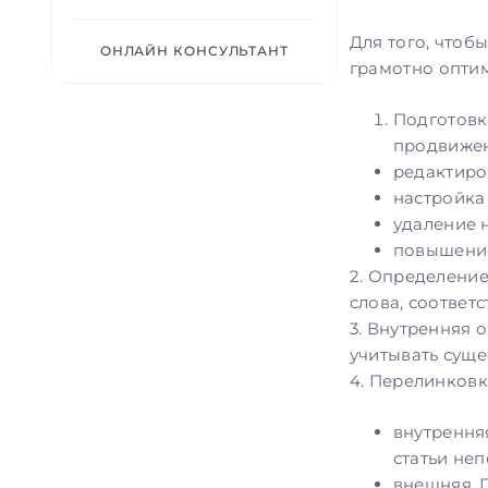
Для того, чтоб
ОНЛАЙН КОНСУЛЬТАНТ
грамотно
опти
Подготовк
продвижен
редактиро
настройка
удаление 
повышение
2. Определение
слова, соответ
3. Внутренняя 
учитывать сущ
4. Перелинковк
внутрення
статьи не
внешняя. 