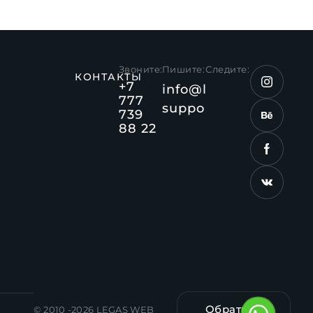
Звоните:
Пишите:
Следите:
КОНТАКТЫ
+7
info@legas.kz
777
support@legas.kz
739
88 22
Обратная
© 2010 -2026 LEGAS WEB