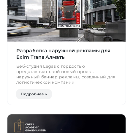
Разработка наружной рекламы для
Exim Trans Алматы
Веб-студия Legas с гордостью
представляет свой новый проект:
наружный баннер рекламы, созданный для
логистической компании
Подробнее »