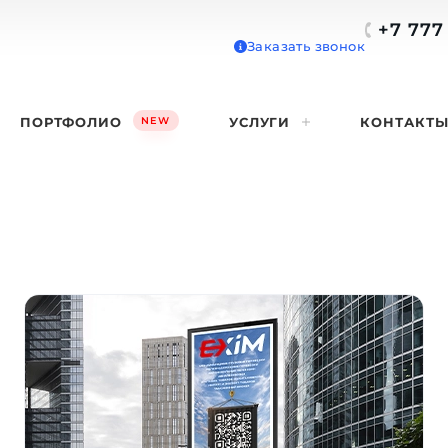
+7 777 
Заказать звонок
Телефон • Wh
ПОРТФОЛИО
УСЛУГИ
КОНТАКТ
NEW
+7 777 739
E-mail
info@lega
Поддержка
support@l
Отправ