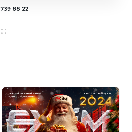
739 88 22
atsApp
Ы
 88 22
s.kz
egas.kz
ить заявку