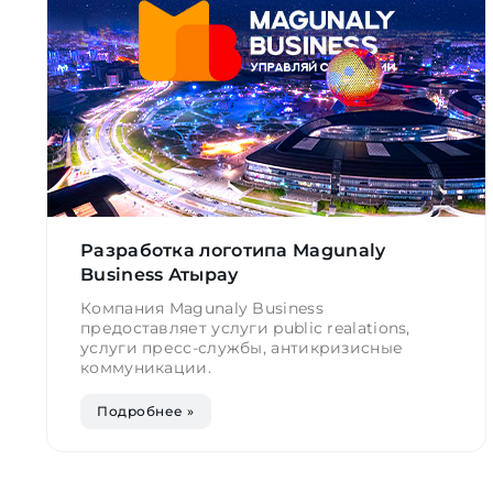
Разработка логотипа Magunaly
Business Атырау
Компания Magunaly Business
предоставляет услуги public realations,
услуги пресс-службы, антикризисные
коммуникации.
Подробнее »