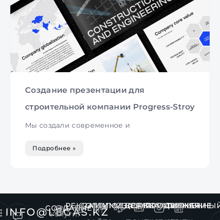
Создание презентации для
строительной компании Progress-Stroy
Мы создали современное и
Подробнее »
РЕКЛАМА
ОПТИМИЗАЦИЯ
ПОДДЕРЖКА
КОРПОРАТИВНАЯ
ПРОДВИЖЕНИЕ
ФИРМЕННЫ
СОЗДАНИЕ
INFO@LEGAS.KZ
Услуги: