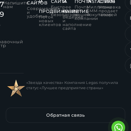
И
САЙТА
И
ПОЧТА
INSTAGRAM
СТИЛЬ
7
Напишите
САЙТОВ
нам
Быстрее
Почта
Миллионы
Упаковка
Современные
и
для
SMM
продает
ПРОДВИЖЕНИЕ
РАЗВИТИЕ
и
39
безопаснее
вашей
покупателей
товар
удобные
Поток
Ведение
компании
новых
и
8
клиентов
наполнение
сайта
равочный
нтр
«Звезда качества» Компания Legas получила
статус «Лучшее предприятие страны»
Обратная связь